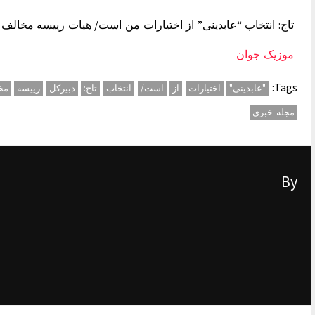
تاج: انتخاب “عابدینی” از اختیارات من است/ هیات رییسه مخالف
موزیک جوان
Tags:
"عابدینی"
اختیارات
از
است/
انتخاب
تاج:
دبیرکل
رییسه
مخ
مجله خبری
By