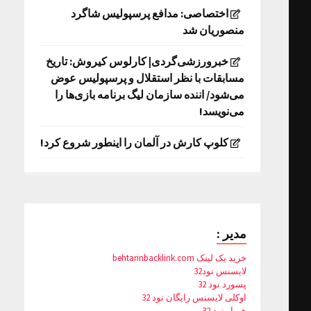
اختصاصی: مدافع پرسپولیس شاگرد
منصوریان شد
خبرورزشی‌گردی| کارلوس کیروش: تاریخ
مسابقات با نظر استقلال و پرسپولیس عوض
می‌شود/ اننده سازمان لیگ برنامه بازی‌ها را
می‌نویسد!
کلوپ کارش در آلمان را اینطور شروع کرد!
مدیر :
خرید بک لینک behtarinbacklink.com
لایسنس نود32
پسورد نود 32
اوکلی لایسنس رایگان نود 32
همیار نود 32