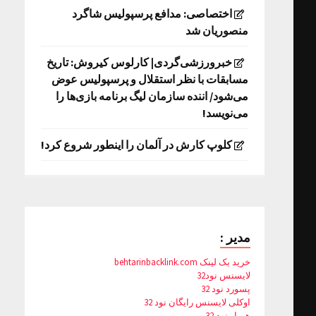
اختصاصی: مدافع پرسپولیس شاگرد
منصوریان شد
خبرورزشی‌گردی| کارلوس کیروش: تاریخ
مسابقات با نظر استقلال و پرسپولیس عوض
می‌شود/ اننده سازمان لیگ برنامه بازی‌ها را
می‌نویسد!
کلوپ کارش در آلمان را اینطور شروع کرد!
مدیر :
خرید بک لینک behtarinbacklink.com
لایسنس نود32
پسورد نود 32
اوکلی لایسنس رایگان نود 32
همیار نود 32