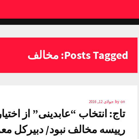
Posts Tagged: مخالف
on
by
جولای 12, 2016
تاج: انتخاب “عابدینی” از اخت
رییسه مخالف نبود/ دبیرکل م