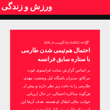
ورزش و زندگی
by
on
ins2012
آگوست 4, 2026
احتمال هم‌تیمی شدن طارمی
با ستاره سابق فرانسه
بر اساس گزارش سایت فرانسوی فوت
مرکاتو، مدیران باشگاه لیل وضعیت مهدی
طارمی را به دقت زیر نظر دارند و پیش از
هرگونه مذاکره احتمالی، در حال ارزیابی
جوانب مالی انتقال او هستند. هدف آن‌ها این
است که طارمی در کنار اولیویه ژیرو،