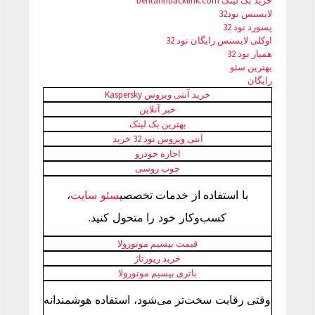
خرید بک لینک behtarinbacklink.com
لایسنس نود32
پسورد نود 32
اوکلی لایسنس رایگان نود 32
همیار نود 32
بهترین سئو
رایگان
خرید آنتی ویروس Kaspersky
خبر آنلاین
بهترین بک لینک
آنتی ویروس نود 32 خرید
اجاره خودرو
چوب روسی
با استفاده از خدمات تخصصی
سئو سایت
،
کسب‌وکار خود را متحول کنید.
قیمت بیسیم موتورولا
خرید رپورتاژ
باتری بیسیم موتورولا
وقتی رقابت سخت‌تر می‌شود، استفاده هوشمندانه