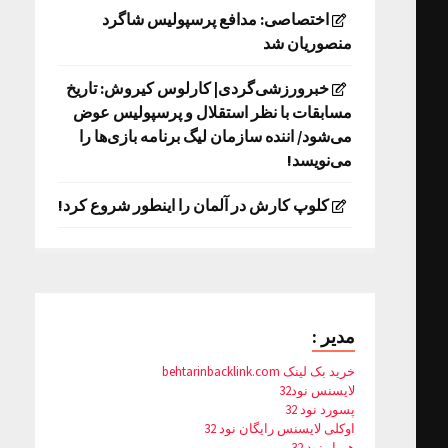
اختصاصی: مدافع پرسپولیس شاگرد
منصوریان شد
خبرورزشی‌گردی| کارلوس کیروش: تاریخ
مسابقات با نظر استقلال و پرسپولیس عوض
می‌شود/ اننده سازمان لیگ برنامه بازی‌ها را
می‌نویسد!
کلوپ کارش در آلمان را اینطور شروع کرد!
مدیر :
خرید بک لینک behtarinbacklink.com
لایسنس نود32
پسورد نود 32
اوکلی لایسنس رایگان نود 32
همیار نود 32