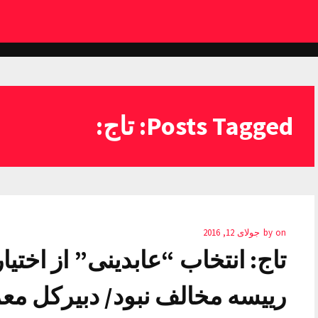
Posts Tagged: تاج:
on
by
جولای 12, 2016
تاج: انتخاب “عابدینی” از اخت
رییسه مخالف نبود/ دبیرکل م