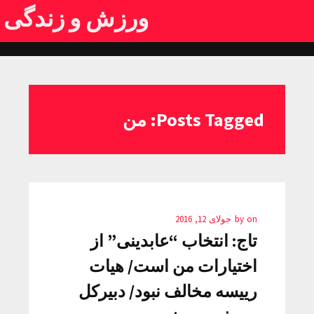
ورزش و زندگی
Posts Tagged: من
on
by
جولای 12, 2016
تاج: انتخاب “عابدینی” از
اختیارات من است/ هیات
رییسه مخالف نبود/ دبیرکل