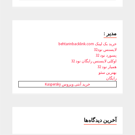
مدیر :
خرید بک لینک behtarinbacklink.com
لایسنس نود32
پسورد نود 32
اوکلی لایسنس رایگان نود 32
همیار نود 32
بهترین سئو
رایگان
خرید آنتی ویروس Kaspersky
آخرین دیدگاه‌ها