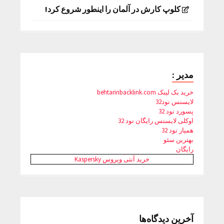
کلوپ کارش در آلمان را اینطور شروع کرد!
مدیر :
خرید بک لینک behtarinbacklink.com
لایسنس نود32
پسورد نود 32
اوکلی لایسنس رایگان نود 32
همیار نود 32
بهترین سئو
رایگان
خرید آنتی ویروس Kaspersky
آخرین دیدگاه‌ها