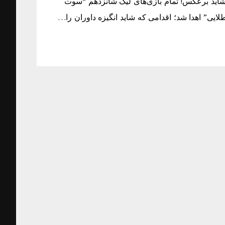
 شاید برعکس! تمام بازی‌های لیگ شانزدهم “سوت
لایی” اهدا شد؛ اقدامی که شاید انگیزه داوران را…