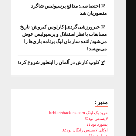
اختصاصی: مدافع پرسپولیس شاگرد
منصوریان شد
خبرورزشی‌گردی| کارلوس کیروش: تاریخ
مسابقات با نظر استقلال و پرسپولیس عوض
می‌شود/ اننده سازمان لیگ برنامه بازی‌ها را
می‌نویسد!
کلوپ کارش در آلمان را اینطور شروع کرد!
مدیر :
خرید بک لینک behtarinbacklink.com
لایسنس نود32
پسورد نود 32
اوکلی لایسنس رایگان نود 32
همیار نود 32