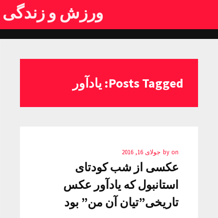
ورزش و زندگی
Posts Tagged: یادآور
on
by
جولای 16, 2016
عکسی از شب کودتای
استانبول که یادآور عکس
تاریخی”تیان آن من” بود