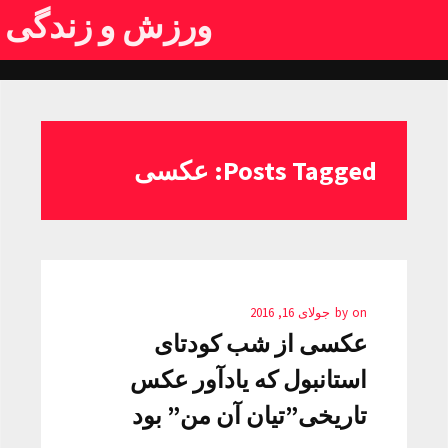
ورزش و زندگی
Posts Tagged: عکسی
on
by
جولای 16, 2016
عکسی از شب کودتای
استانبول که یادآور عکس
تاریخی”تیان آن من” بود