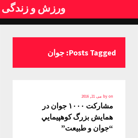
ورزش و زندگی
Posts Tagged: جوان
on
by
می 21, 2016
مشاركت ۱۰۰۰ جوان در
همايش بزرگ كوهپيمایي
“جوان و طبيعت”