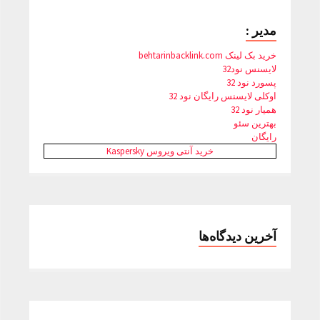
مدیر :
خرید بک لینک behtarinbacklink.com
لایسنس نود32
پسورد نود 32
اوکلی لایسنس رایگان نود 32
همیار نود 32
بهترین سئو
رایگان
خرید آنتی ویروس Kaspersky
آخرین دیدگاه‌ها