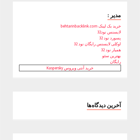
مدیر :
خرید بک لینک behtarinbacklink.com
لایسنس نود32
پسورد نود 32
اوکلی لایسنس رایگان نود 32
همیار نود 32
بهترین سئو
رایگان
خرید آنتی ویروس Kaspersky
آخرین دیدگاه‌ها