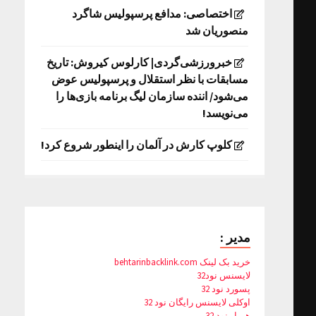
اختصاصی: مدافع پرسپولیس شاگرد
منصوریان شد
خبرورزشی‌گردی| کارلوس کیروش: تاریخ
مسابقات با نظر استقلال و پرسپولیس عوض
می‌شود/ اننده سازمان لیگ برنامه بازی‌ها را
می‌نویسد!
کلوپ کارش در آلمان را اینطور شروع کرد!
مدیر :
خرید بک لینک behtarinbacklink.com
لایسنس نود32
پسورد نود 32
اوکلی لایسنس رایگان نود 32
همیار نود 32