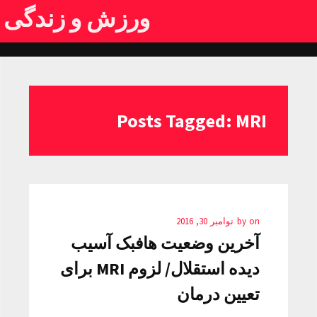
ورزش و زندگی
Posts Tagged: MRI
on
by
نوامبر 30, 2016
آخرین وضعیت هافبک آسیب
دیده استقلال/ لزوم MRI برای
تعیین درمان