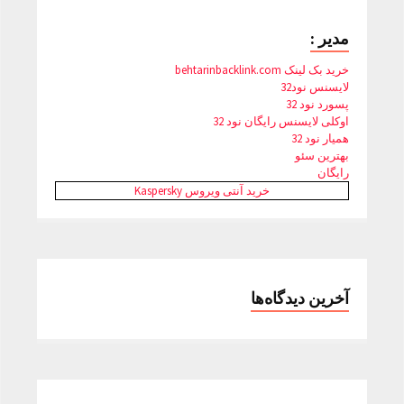
مدیر :
خرید بک لینک behtarinbacklink.com
لایسنس نود32
پسورد نود 32
اوکلی لایسنس رایگان نود 32
همیار نود 32
بهترین سئو
رایگان
خرید آنتی ویروس Kaspersky
آخرین دیدگاه‌ها