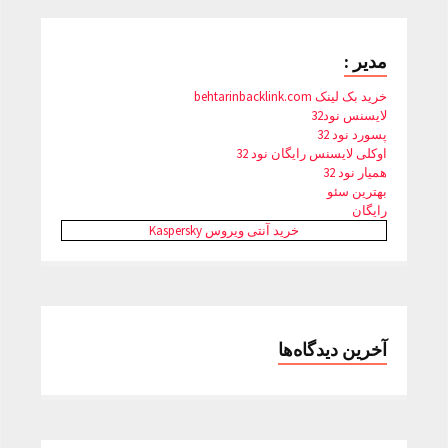
مدیر :
خرید بک لینک behtarinbacklink.com
لایسنس نود32
پسورد نود 32
اوکلی لایسنس رایگان نود 32
همیار نود 32
بهترین سئو
رایگان
خرید آنتی ویروس Kaspersky
آخرین دیدگاه‌ها