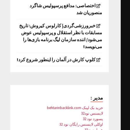
اختصاصی: مدافع پرسپولیس شاگرد
منصوریان شد
خبرورزشی‌گردی| کارلوس کیروش: تاریخ
مسابقات با نظر استقلال و پرسپولیس عوض
می‌شود/ اننده سازمان لیگ برنامه بازی‌ها را
می‌نویسد!
کلوپ کارش در آلمان را اینطور شروع کرد!
مدیر :
خرید بک لینک behtarinbacklink.com
لایسنس نود32
پسورد نود 32
اوکلی لایسنس رایگان نود 32
همیار نود 32