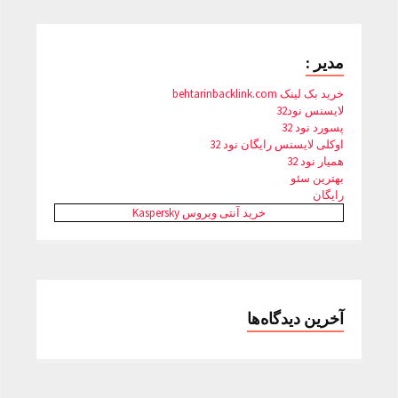
مدیر :
خرید بک لینک behtarinbacklink.com
لایسنس نود32
پسورد نود 32
اوکلی لایسنس رایگان نود 32
همیار نود 32
بهترین سئو
رایگان
خرید آنتی ویروس Kaspersky
آخرین دیدگاه‌ها