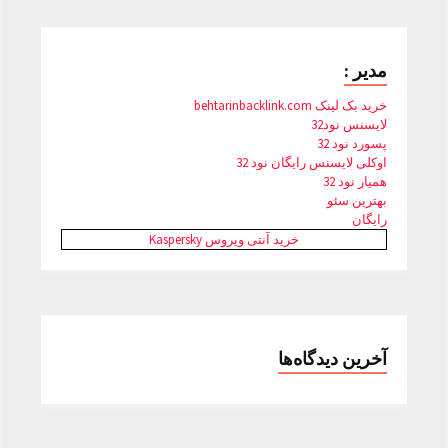
مدیر :
خرید بک لینک behtarinbacklink.com
لایسنس نود32
پسورد نود 32
اوکلی لایسنس رایگان نود 32
همیار نود 32
بهترین سئو
رایگان
خرید آنتی ویروس Kaspersky
آخرین دیدگاه‌ها