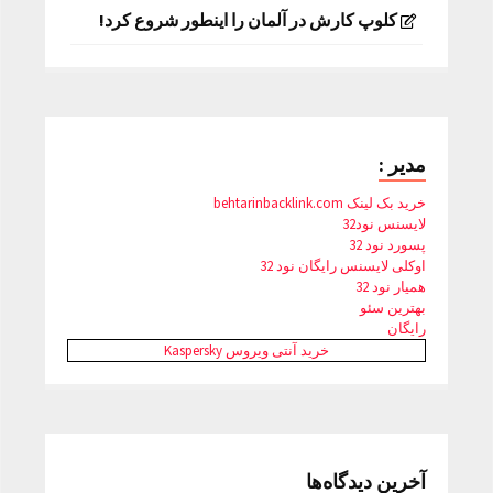
کلوپ کارش در آلمان را اینطور شروع کرد!
مدیر :
خرید بک لینک behtarinbacklink.com
لایسنس نود32
پسورد نود 32
اوکلی لایسنس رایگان نود 32
همیار نود 32
بهترین سئو
رایگان
خرید آنتی ویروس Kaspersky
آخرین دیدگاه‌ها