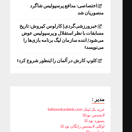
اختصاصی: مدافع پرسپولیس شاگرد
منصوریان شد
خبرورزشی‌گردی| کارلوس کیروش: تاریخ
مسابقات با نظر استقلال و پرسپولیس عوض
می‌شود/ اننده سازمان لیگ برنامه بازی‌ها را
می‌نویسد!
کلوپ کارش در آلمان را اینطور شروع کرد!
مدیر :
خرید بک لینک behtarinbacklink.com
لایسنس نود32
پسورد نود 32
اوکلی لایسنس رایگان نود 32
همیار نود 32