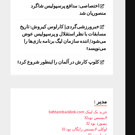
اختصاصی: مدافع پرسپولیس شاگرد
منصوریان شد
خبرورزشی‌گردی| کارلوس کیروش: تاریخ
مسابقات با نظر استقلال و پرسپولیس عوض
می‌شود/ اننده سازمان لیگ برنامه بازی‌ها را
می‌نویسد!
کلوپ کارش در آلمان را اینطور شروع کرد!
مدیر :
خرید بک لینک behtarinbacklink.com
لایسنس نود32
پسورد نود 32
اوکلی لایسنس رایگان نود 32
همیار نود 32