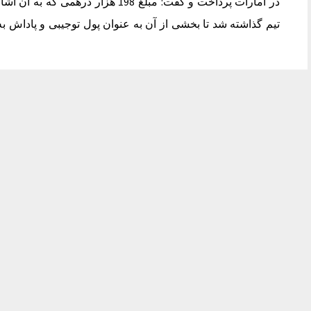
در امارات پرداخت و گفت: مبلغ 198 ه
تیم گذاشته شد تا بخشی از آن به عنوان پول توجیبی و پاداش به … جریمه 50