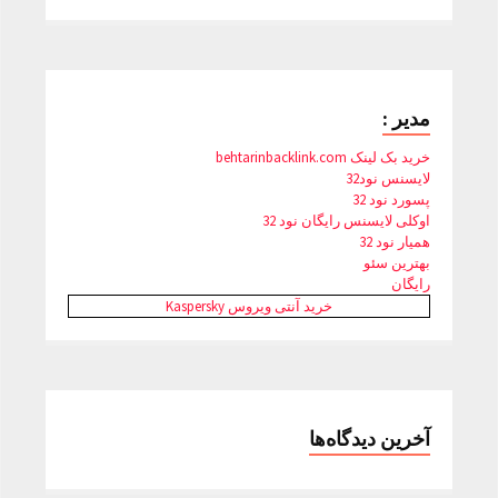
مدیر :
خرید بک لینک behtarinbacklink.com
لایسنس نود32
پسورد نود 32
اوکلی لایسنس رایگان نود 32
همیار نود 32
بهترین سئو
رایگان
خرید آنتی ویروس Kaspersky
آخرین دیدگاه‌ها