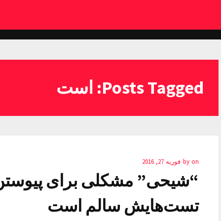
Posts Tagged: است
on
by
فوریه 27, 2016
“شیحی” مشکلی برای پیوستن ب
تست‌هایش سالم است