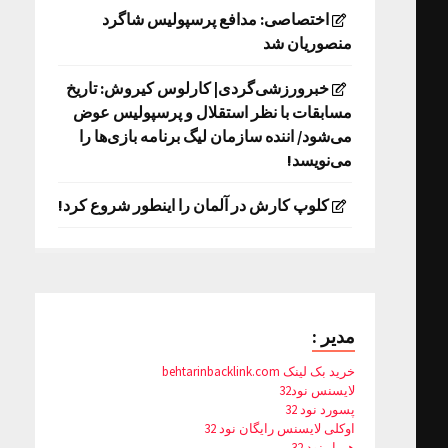
اختصاصی: مدافع پرسپولیس شاگرد
منصوریان شد
خبرورزشی‌گردی| کارلوس کیروش: تاریخ
مسابقات با نظر استقلال و پرسپولیس عوض
می‌شود/ اننده سازمان لیگ برنامه بازی‌ها را
می‌نویسد!
کلوپ کارش در آلمان را اینطور شروع کرد!
مدیر :
خرید بک لینک behtarinbacklink.com
لایسنس نود32
پسورد نود 32
اوکلی لایسنس رایگان نود 32
همیار نود 32