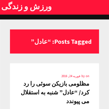
ورزش و زندگی
Posts Tagged: “عادل”
on
by
فوریه 24, 2016
مظلومی بازیکن سوئی را رد
کرد/ “عادل” شنبه به استقلال
می پیوندد