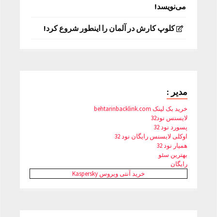
می‌نویسد!
کلوپ کارش در آلمان را اینطور شروع کرد!
مدیر :
خرید بک لینک behtarinbacklink.com
لایسنس نود32
پسورد نود 32
اوکلی لایسنس رایگان نود 32
همیار نود 32
بهترین سئو
رایگان
خرید آنتی ویروس Kaspersky