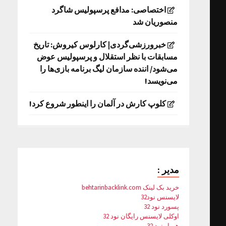
اختصاصی: مدافع پرسپولیس شاگرد
منصوریان شد
خبرورزشی‌گردی| کارلوس کیروش: تاریخ
مسابقات با نظر استقلال و پرسپولیس عوض
می‌شود/ اننده سازمان لیگ برنامه بازی‌ها را
می‌نویسد!
کلوپ کارش در آلمان را اینطور شروع کرد!
مدیر :
خرید بک لینک behtarinbacklink.com
لایسنس نود32
پسورد نود 32
اوکلی لایسنس رایگان نود 32
همیار نود 32