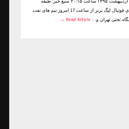
جدول لیگ برتر در پایان هفته 27 زمان دریافت خبر: یکشنبه ۰۵ اردیبهشت ۱۳۹۵ ساعت ۲۰:۱۵ منبع خبر: طبقه
بندی: به گزارش فارس، در ادامه هفته بیست و هفتم رقابت های فوتبال لیگ برتر از ساعت 17 امروز تیم های نفت
Read Article →