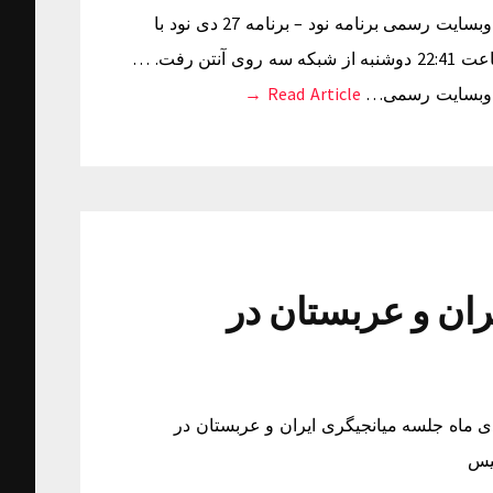
مشروح برنامه 27 دی نود / بهترین واکنش نیم فصل از بیرانوند وبسایت رسمی برنامه نود – برنامه 27 دی نود با
محوریت بررسی هفته شانزدهم لیگ برتر باشگاه های کشور ساعت 22:41 دوشنبه از شبکه سه روی آنتن رفت. …
Read Article →
یران و عربستان در
ی ماه جلسه میانجیگری ایران و عربستان در سوئیس 27 دی ماه جلسه میانجیگری ایران و عربستان در