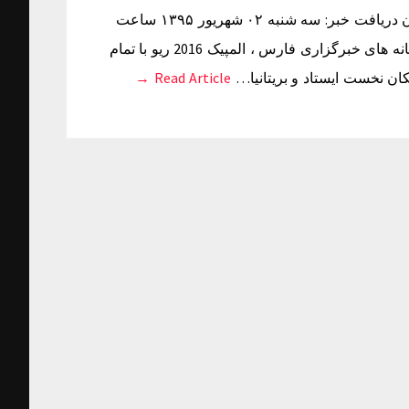
اخلاقی و غیراخلاقی ترین صحنه های المپیک 2016+تصاویر زمان دریافت خبر: سه شنبه ۰۲ شهریور ۱۳۹۵ ساعت
۰۲:۵۹ منبع خبر: طبقه بندی: به گزارش خبرنگار گروه دیگر رسانه های خبرگزاری فارس ، المپیک 2016 ریو با تمام
Read Article →