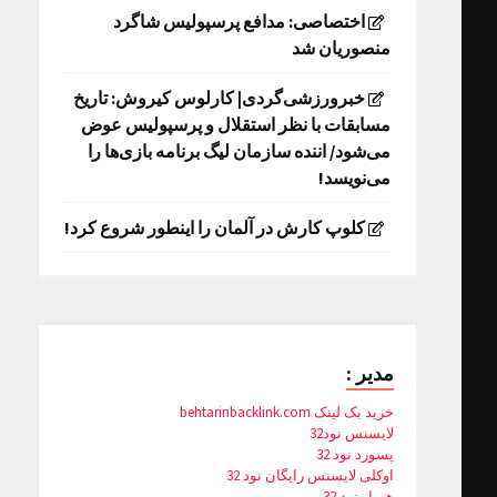
اختصاصی: مدافع پرسپولیس شاگرد
منصوریان شد
خبرورزشی‌گردی| کارلوس کیروش: تاریخ
مسابقات با نظر استقلال و پرسپولیس عوض
می‌شود/ اننده سازمان لیگ برنامه بازی‌ها را
می‌نویسد!
کلوپ کارش در آلمان را اینطور شروع کرد!
مدیر :
خرید بک لینک behtarinbacklink.com
لایسنس نود32
پسورد نود 32
اوکلی لایسنس رایگان نود 32
همیار نود 32