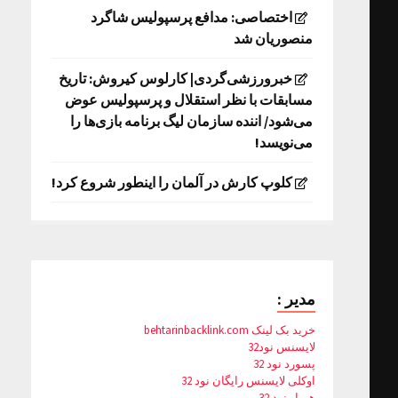
اختصاصی: مدافع پرسپولیس شاگرد
منصوریان شد
خبرورزشی‌گردی| کارلوس کیروش: تاریخ
مسابقات با نظر استقلال و پرسپولیس عوض
می‌شود/ اننده سازمان لیگ برنامه بازی‌ها را
می‌نویسد!
کلوپ کارش در آلمان را اینطور شروع کرد!
مدیر :
خرید بک لینک behtarinbacklink.com
لایسنس نود32
پسورد نود 32
اوکلی لایسنس رایگان نود 32
همیار نود 32