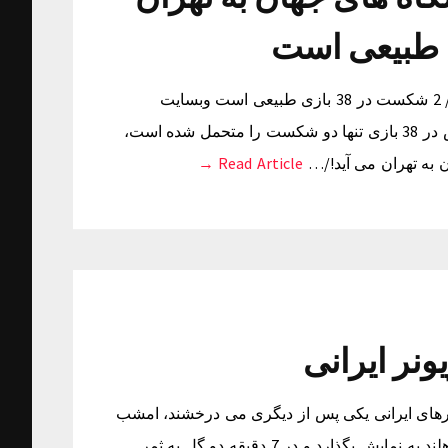
برانکو: رونالدو بعد از فینال باشگاه های جهان به تهران می آید!/ 2 شکست در 38 بازی طبیعی است وبسایت
رسمی برنامه نود – سرمربی تیم فوتبال پرسپولیس اینکه تیمش در 38 بازی تنها دو شکست را متحمل شده است،
ن به تهران می آید!/…
Read Article →
ه لژیونرهای ایرانی یکی پس از دیگری می درخشند، امشب
نوبت به رضا قوچان نژاد رسید تا هنرنمایی های خود را در لیگ هلند به نمایش بگذارد و در 7 دقیقه دو گل به ثمر