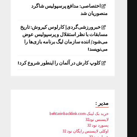
اختصاصی: مدافع پرسپولیس شاگرد
منصوریان شد
خبرورزشی‌گردی| کارلوس کیروش: تاریخ
مسابقات با نظر استقلال و پرسپولیس عوض
می‌شود/ اننده سازمان لیگ برنامه بازی‌ها را
می‌نویسد!
کلوپ کارش در آلمان را اینطور شروع کرد!
مدیر :
خرید بک لینک behtarinbacklink.com
لایسنس نود32
پسورد نود 32
اوکلی لایسنس رایگان نود 32
همیار نود 32