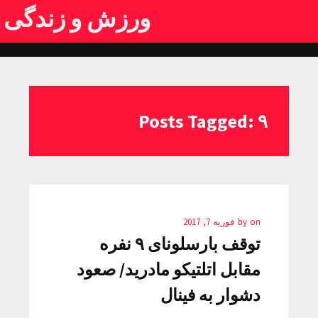
ورزش و زندگی
Posts Tagged: ۹
on
by
فوریه 7, 2017
توقف بارسلونای ۹ نفره
مقابل اتلتیکو مادرید/ صعود
دشوار به فینال