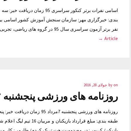
نفر برتر آزمون سراسری سال 95 در گروه های ریاضی، تجربی و انسانی به ترتیب رتبه به شرح زیر…
Article →
on
by
جولای 28, 2016
روزنامه های ورزشی پنجشنبه 7مرداد 95
طبقه بندی: مبلغ قرارداد بازی
بازیکن/ کریمی: در مصدومیت هت تریک کردم/ طارمی: کار من ن