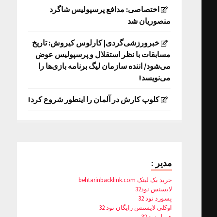
اختصاصی: مدافع پرسپولیس شاگرد
منصوریان شد
خبرورزشی‌گردی| کارلوس کیروش: تاریخ
مسابقات با نظر استقلال و پرسپولیس عوض
می‌شود/ اننده سازمان لیگ برنامه بازی‌ها را
می‌نویسد!
کلوپ کارش در آلمان را اینطور شروع کرد!
مدیر :
خرید بک لینک behtarinbacklink.com
لایسنس نود32
پسورد نود 32
اوکلی لایسنس رایگان نود 32
همیار نود 32