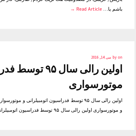
باشم یا…
Read Article →
on
by
می 14, 2016
اولین رالی سال ۵
موتورسواری
و موتورسواری اولین رالی سال ۹۵ توسط فدراسیون اتومبیلرانی و موتورسواری فروش بک لینک تلگرام