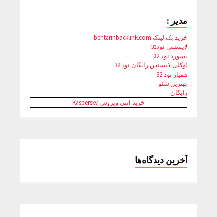
مدیر :
خرید بک لینک behtarinbacklink.com
لایسنس نود32
پسورد نود 32
اوکلی لایسنس رایگان نود 32
همیار نود 32
بهترین سئو
رایگان
خرید آنتی ویروس Kaspersky
آخرین دیدگاه‌ها