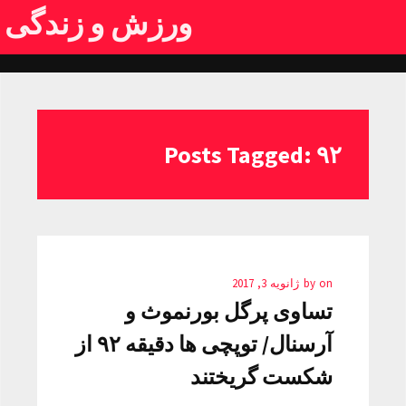
ورزش و زندگی
Posts Tagged: ۹۲
on
by
ژانویه 3, 2017
تساوی پرگل بورنموث و
آرسنال/ توپچی ها دقیقه ۹۲ از
شکست گریختند