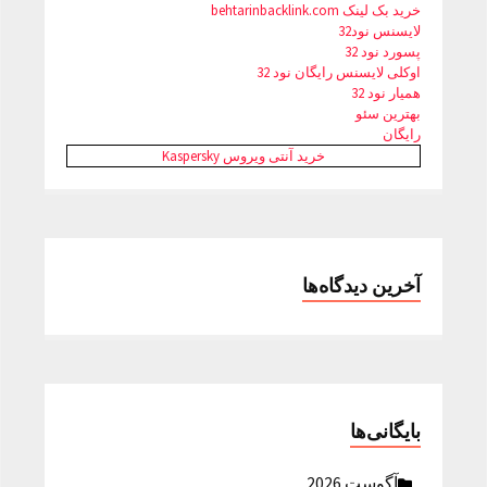
خرید بک لینک behtarinbacklink.com
لایسنس نود32
پسورد نود 32
اوکلی لایسنس رایگان نود 32
همیار نود 32
بهترین سئو
رایگان
خرید آنتی ویروس Kaspersky
آخرین دیدگاه‌ها
بایگانی‌ها
آگوست 2026