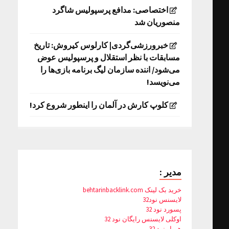
اختصاصی: مدافع پرسپولیس شاگرد
منصوریان شد
خبرورزشی‌گردی| کارلوس کیروش: تاریخ
مسابقات با نظر استقلال و پرسپولیس عوض
می‌شود/ اننده سازمان لیگ برنامه بازی‌ها را
می‌نویسد!
کلوپ کارش در آلمان را اینطور شروع کرد!
مدیر :
خرید بک لینک behtarinbacklink.com
لایسنس نود32
پسورد نود 32
اوکلی لایسنس رایگان نود 32
همیار نود 32