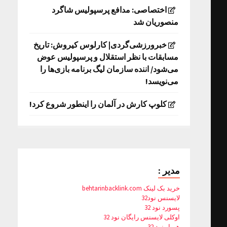
اختصاصی: مدافع پرسپولیس شاگرد
منصوریان شد
خبرورزشی‌گردی| کارلوس کیروش: تاریخ
مسابقات با نظر استقلال و پرسپولیس عوض
می‌شود/ اننده سازمان لیگ برنامه بازی‌ها را
می‌نویسد!
کلوپ کارش در آلمان را اینطور شروع کرد!
مدیر :
خرید بک لینک behtarinbacklink.com
لایسنس نود32
پسورد نود 32
اوکلی لایسنس رایگان نود 32
همیار نود 32