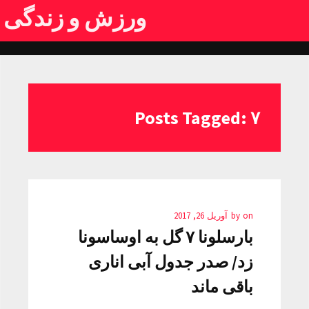
ورزش و زندگی
Posts Tagged: ۷
on
by
آوریل 26, 2017
بارسلونا ۷ گل به اوساسونا
زد/ صدر جدول آبی اناری
باقی ماند