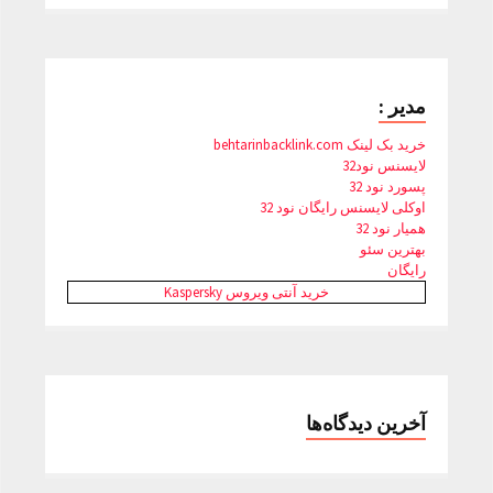
مدیر :
خرید بک لینک behtarinbacklink.com
لایسنس نود32
پسورد نود 32
اوکلی لایسنس رایگان نود 32
همیار نود 32
بهترین سئو
رایگان
خرید آنتی ویروس Kaspersky
آخرین دیدگاه‌ها