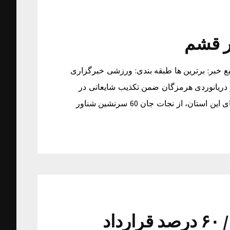
ریافت خبر: چهارشنبه ۱۹ اسفند ۱۳۹۴ ساعت ۱۷:۵۵ منبع خبر: برترین ها طبقه بندی: ورزشی خبرگزاری
و دریانوردی هرمزگان ضمن تکذیب شایعاتی در
فضای مجازی مبنی بر غرق شدن یک شناور مسافری در آب های این استان، از نجات جان 60 سرنشین شناور
جلوی کسر ۱۸ امتیاز را گرفتیم/ ۶۰ درصد قرارداد