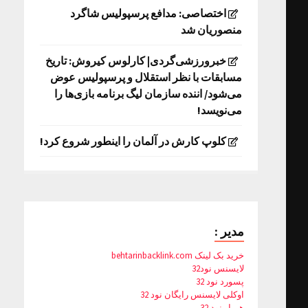
اختصاصی: مدافع پرسپولیس شاگرد
منصوریان شد
خبرورزشی‌گردی| کارلوس کیروش: تاریخ
مسابقات با نظر استقلال و پرسپولیس عوض
می‌شود/ اننده سازمان لیگ برنامه بازی‌ها را
می‌نویسد!
کلوپ کارش در آلمان را اینطور شروع کرد!
مدیر :
خرید بک لینک behtarinbacklink.com
لایسنس نود32
پسورد نود 32
اوکلی لایسنس رایگان نود 32
همیار نود 32