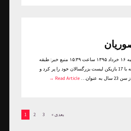
5 خروجی قطعی در لیست منصوریان زمان دریافت خبر: یکشنبه ۱۶ خرداد ۱۳۹۵ ساعت ۱۵:۳۹ منبع خبر: طبقه
بندی: به گزارش “ورزش سه”، تیم فوتبال استقلال فصل گذشته با 17 بازیکن لیست بزرگسالان خود را پر کرد و
 عنوان…
Read Article →
بعدی »
3
2
1