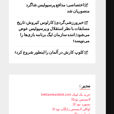
اختصاصی: مدافع پرسپولیس شاگرد
منصوریان شد
خبرورزشی‌گردی| کارلوس کیروش: تاریخ
مسابقات با نظر استقلال و پرسپولیس عوض
می‌شود/ اننده سازمان لیگ برنامه بازی‌ها را
می‌نویسد!
کلوپ کارش در آلمان را اینطور شروع کرد!
مدیر :
خرید بک لینک behtarinbacklink.com
لایسنس نود32
پسورد نود 32
اوکلی لایسنس رایگان نود 32
همیار نود 32