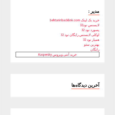
مدیر :
خرید بک لینک behtarinbacklink.com
لایسنس نود32
پسورد نود 32
اوکلی لایسنس رایگان نود 32
همیار نود 32
بهترین سئو
رایگان
خرید آنتی ویروس Kaspersky
آخرین دیدگاه‌ها