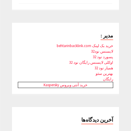
مدیر :
خرید بک لینک behtarinbacklink.com
لایسنس نود32
پسورد نود 32
اوکلی لایسنس رایگان نود 32
همیار نود 32
بهترین سئو
رایگان
خرید آنتی ویروس Kaspersky
آخرین دیدگاه‌ها