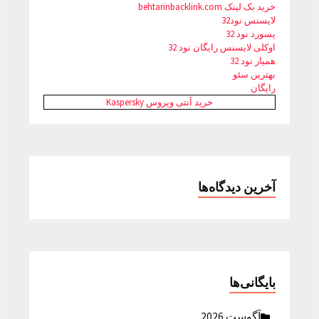
خرید بک لینک behtarinbacklink.com
لایسنس نود32
پسورد نود 32
اوکلی لایسنس رایگان نود 32
همیار نود 32
بهترین سئو
رایگان
خرید آنتی ویروس Kaspersky
آخرین دیدگاه‌ها
بایگانی‌ها
آگوست 2026