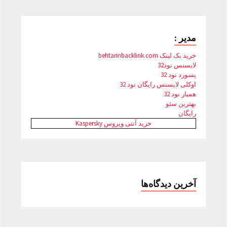
مدیر :
خرید بک لینک behtarinbacklink.com
لایسنس نود32
پسورد نود 32
اوکلی لایسنس رایگان نود 32
همیار نود 32
بهترین سئو
رایگان
خرید آنتی ویروس Kaspersky
آخرین دیدگاه‌ها