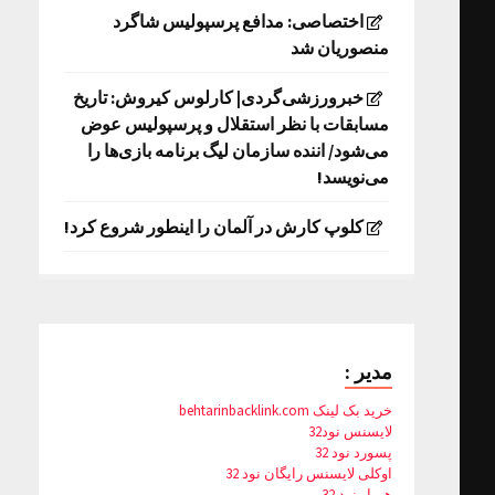
اختصاصی: مدافع پرسپولیس شاگرد
منصوریان شد
خبرورزشی‌گردی| کارلوس کیروش: تاریخ
مسابقات با نظر استقلال و پرسپولیس عوض
می‌شود/ اننده سازمان لیگ برنامه بازی‌ها را
می‌نویسد!
کلوپ کارش در آلمان را اینطور شروع کرد!
مدیر :
خرید بک لینک behtarinbacklink.com
لایسنس نود32
پسورد نود 32
اوکلی لایسنس رایگان نود 32
همیار نود 32