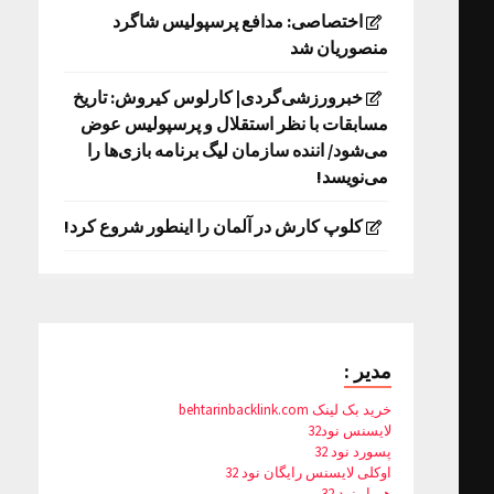
اختصاصی: مدافع پرسپولیس شاگرد
منصوریان شد
خبرورزشی‌گردی| کارلوس کیروش: تاریخ
مسابقات با نظر استقلال و پرسپولیس عوض
می‌شود/ اننده سازمان لیگ برنامه بازی‌ها را
می‌نویسد!
کلوپ کارش در آلمان را اینطور شروع کرد!
مدیر :
خرید بک لینک behtarinbacklink.com
لایسنس نود32
پسورد نود 32
اوکلی لایسنس رایگان نود 32
همیار نود 32