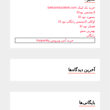
خرید بک لینک behtarinbacklink.com
لایسنس نود32
پسورد نود 32
اوکلی لایسنس رایگان نود 32
همیار نود 32
بهترین سئو
رایگان
خرید آنتی ویروس Kaspersky
آخرین دیدگاه‌ها
بایگانی‌ها