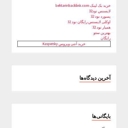
خرید بک لینک behtarinbacklink.com
لایسنس نود32
پسورد نود 32
اوکلی لایسنس رایگان نود 32
همیار نود 32
بهترین سئو
رایگان
خرید آنتی ویروس Kaspersky
آخرین دیدگاه‌ها
بایگانی‌ها