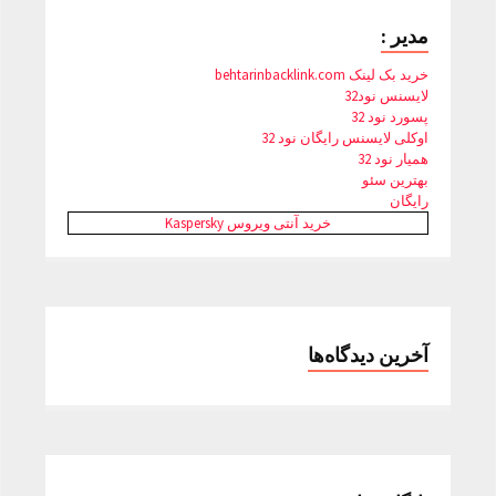
مدیر :
خرید بک لینک behtarinbacklink.com
لایسنس نود32
پسورد نود 32
اوکلی لایسنس رایگان نود 32
همیار نود 32
بهترین سئو
رایگان
خرید آنتی ویروس Kaspersky
آخرین دیدگاه‌ها