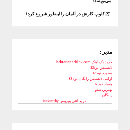
می‌نویسد!
کلوپ کارش در آلمان را اینطور شروع کرد!
مدیر :
خرید بک لینک behtarinbacklink.com
لایسنس نود32
پسورد نود 32
اوکلی لایسنس رایگان نود 32
همیار نود 32
بهترین سئو
رایگان
خرید آنتی ویروس Kaspersky