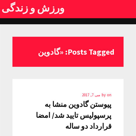
ورزش و زندگی
Posts Tagged: «گادوین
on
by
می 7, 2017
پیوستن گادوین منشا به
پرسپولیس تایید شد/ امضا
قرارداد دو ساله