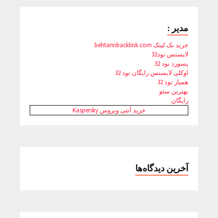
مدیر :
خرید بک لینک behtarinbacklink.com
لایسنس نود32
پسورد نود 32
اوکلی لایسنس رایگان نود 32
همیار نود 32
بهترین سئو
رایگان
خرید آنتی ویروس Kaspersky
آخرین دیدگاه‌ها