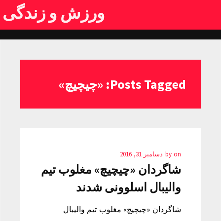
ورزش و زندگی
Posts Tagged: «چیچیچ»
on
by
دسامبر 31, 2016
شاگردان «چیچیچ» مغلوب تیم
والیبال اسلوونی شدند
شاگردان «چیچیچ» مغلوب تیم والیبال