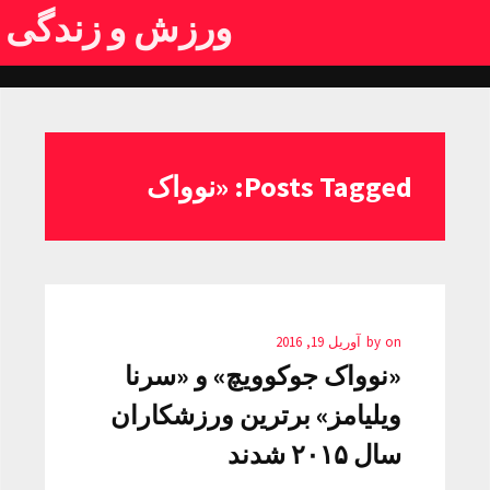
ورزش و زندگی
Posts Tagged: «نوواک
on
by
آوریل 19, 2016
«نوواک جوکوویچ» و «سرنا
ویلیامز» برترین ورزشکاران
سال ۲۰۱۵ شدند