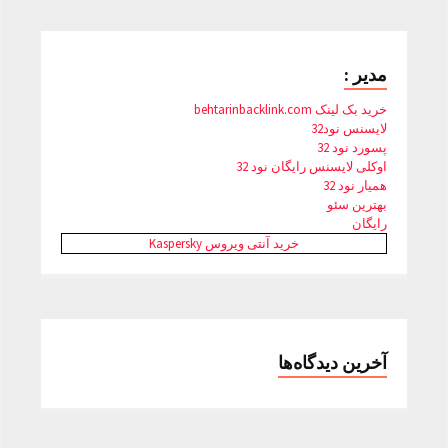
مدیر :
خرید بک لینک behtarinbacklink.com
لایسنس نود32
پسورد نود 32
اوکلی لایسنس رایگان نود 32
همیار نود 32
بهترین سئو
رایگان
خرید آنتی ویروس Kaspersky
آخرین دیدگاه‌ها